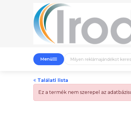
Menü
Találati lista
Ez a termék nem szerepel az adatbázi