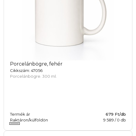
Porcelánbögre, fehér
Cikkszám: 47056
Porcelánbögre. 300 ml.
Termék ár
679 Ft/db
Raktáron/külföldön
9 589
/
0
db