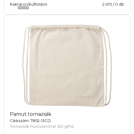
Raktáron/külföldön
2 470
/
0
db
Pamut tornazsák
Cikkszám: 7852-13CD
Tornazsák húzózsinórral. 120 g/m2.