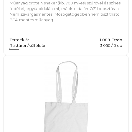
Műanyag protein shaker (kb. 700 ml-es) szűrővel és színes
fedéllel, egyik oldalán ml, másik oldalán OZ beosztással.
Nem szivárgásmentes. Mosogatógépben nem tisztítható.
BPA-mentes műanyag.
Termék ár
1 089 Ft/db
Raktáron/külföldön
3 050
/
0
db