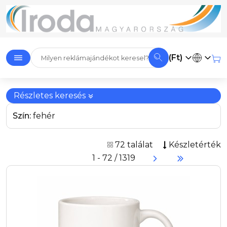
(Ft)
Részletes keresés
Szín:
fehér
72 találat
Készletérték
1 - 72 / 1319