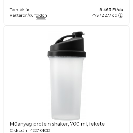
Termék ár
8 463 Ft/db
Raktáron/külföldön
473
/
2 277
db
Műanyag protein shaker, 700 ml, fekete
Cikkszám: 4227-01CD