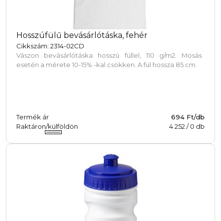
Hosszúfülű bevásárlótáska, fehér
Cikkszám: 2314-02CD
Vászon bevásárlótáska hosszú füllel, 110 g/m2. Mosás
esetén a mérete 10-15% -kal csökken. A fül hossza 85 cm.
Termék ár
694 Ft/db
Raktáron/külföldön
4 252
/
0
db