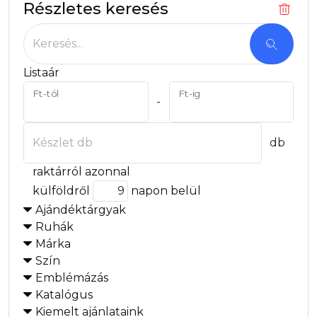
Részletes keresés
Keresés...
Listaár
Ft-tól
Ft-ig
-
Készlet db
db
raktárról azonnal
külföldről
napon belül
Ajándéktárgyak
Ruhák
Márka
Szín
Emblémázás
Katalógus
Kiemelt ajánlataink