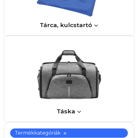
Tárca, kulcstartó
Táska
Termékkategóriák