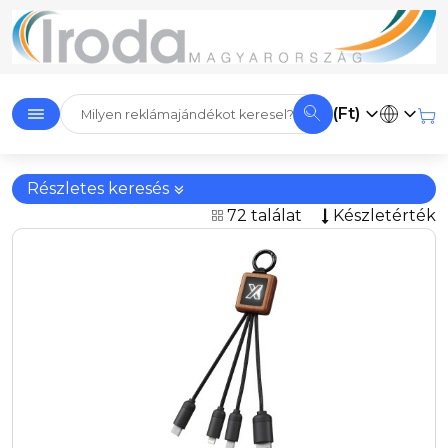
(Ft)
Részletes keresés
72 találat
Készletérték