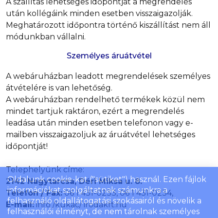
A szállítás lehetséges időpontját a megrendelés
után kollégáink minden esetben visszaigazolják.
Meghatározott időpontra történő kiszállítást nem áll
módunkban vállalni.
Személyes áruátvétel
A webáruházban leadott megrendelések személyes
átvételére is van lehetőség.
A webáruházban rendelhető termékek közül nem
mindet tartjuk raktáron, ezért a megrendelés
leadása után minden esetben telefonon vagy e-
mailben visszaigazoljuk az áruátvétel lehetséges
időpontját!
Telephelyünk címe:
Oldalunk cookie-kat ("sütiket") használ. Ezen fájlok
2142 Nagytarcsa, Déri Miksa u. 8.
információkat szolgáltatnak számunkra a
Telefon / Fax:
06 1 431-0233, 06 1 431-0234,
felhasználó oldallátogatási szokásairól és növelik a
E-mail:
info /kukac/ irodakft.hu
felhasználói élményt, de nem tárolnak személyes