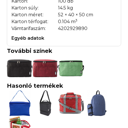
Karton:
100 db
Karton súly:
14.5 kg
Karton méret:
52 × 40 × 50 cm
3
Karton térfogat:
0.104 m
Vámtarifaszám:
4202929890
Egyéb adatok
További színek
Hasonló termékek