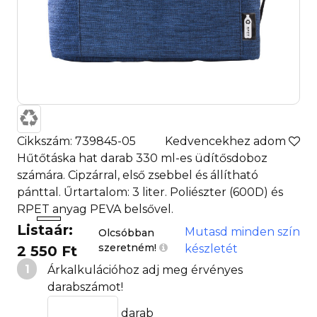
Cikkszám: 739845-05
Kedvencekhez adom
Hűtőtáska hat darab 330 ml-es üdítősdoboz
számára. Cipzárral, első zsebbel és állítható
pánttal. Űrtartalom: 3 liter. Poliészter (600D) és
RPET anyag PEVA belsővel.
Listaár:
Mutasd minden szín
Olcsóbban
szeretném!
készletét
2 550 Ft
1
Árkalkulációhoz adj meg érvényes
darabszámot!
darab