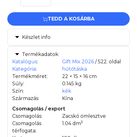
TEDD A KOSÁRBA
Készlet info
Termékadatok
Katalógus
:
Gift Mix 2026
/ 522. oldal
Kategória
:
hűtőtáska
Termékméret:
22 × 15 × 16 cm
Súly:
0.145 kg
Szín:
kék
Származás:
Kína
Csomagolás / export
Csomagolás:
Zacskó ömlesztve
3
Csomagolás
1.04 dm
térfogata: