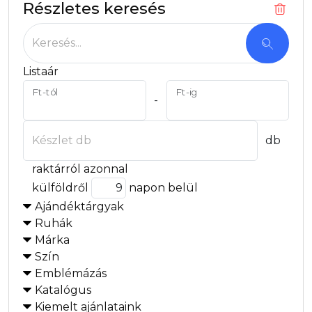
Részletes keresés
Keresés...
Listaár
Ft-tól
Ft-ig
-
Készlet db
db
raktárról azonnal
külföldről
napon belül
Ajándéktárgyak
Ruhák
Márka
Szín
Emblémázás
Katalógus
Kiemelt ajánlataink