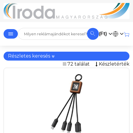
(Ft)
Részletes keresés
72 találat
Készletérték