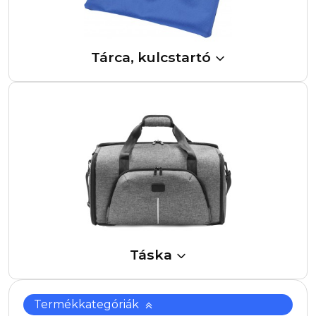
Tárca, kulcstartó
Táska
Termékkategóriák