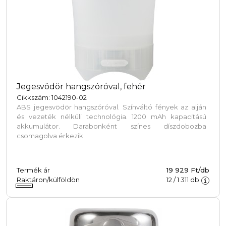
Jegesvödör hangszóróval, fehér
Cikkszám: 1042190-02
ABS jegesvödör hangszóróval. Színváltó fények az alján
és vezeték nélküli technológia. 1200 mAh kapacitású
akkumulátor. Darabonként színes díszdobozba
csomagolva érkezik.
Termék ár
19 929 Ft/db
Raktáron/külföldön
12
/
1 311
db