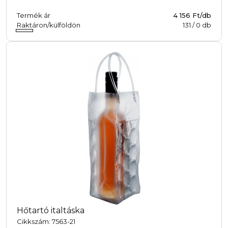
Termék ár
4 156 Ft/db
Raktáron/külföldön
131
/
0
db
Hőtartó italtáska
Cikkszám: 7563-21