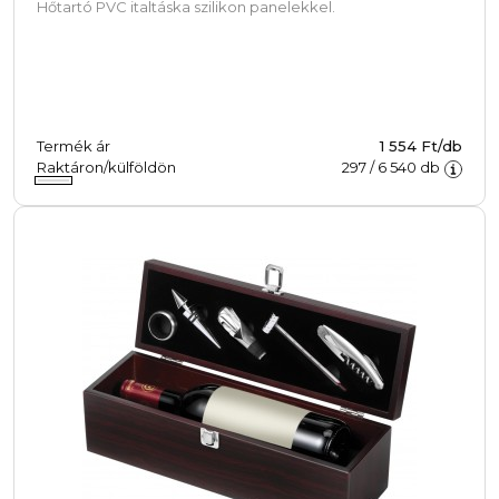
Hőtartó PVC italtáska szilikon panelekkel.
Termék ár
1 554 Ft/db
Raktáron/külföldön
297
/
6 540
db