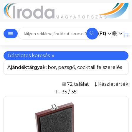
(Ft)
Részletes keresés
Ajándéktárgyak:
bor, pezsgő, cocktail felszerelés
72 találat
Készletérték
1 - 35 / 35