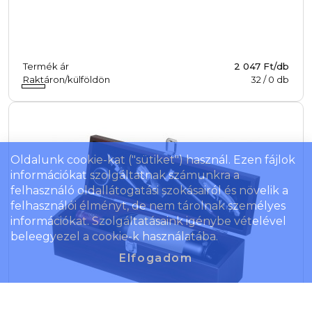
Termék ár
2 047 Ft/db
Raktáron/külföldön
32
/
0
db
Oldalunk cookie-kat ("sütiket") használ. Ezen fájlok
információkat szolgáltatnak számunkra a
felhasználó oldallátogatási szokásairól és növelik a
felhasználói élményt, de nem tárolnak személyes
információkat. Szolgáltatásaink igénybe vételével
beleegyezel a cookie-k használatába.
Elfogadom