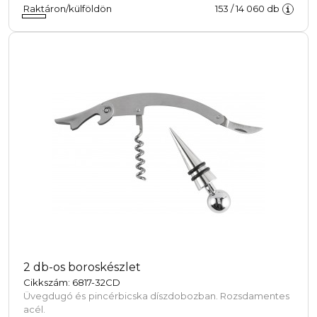
Raktáron/külföldön
153
/
14 060
db
2 db-os boroskészlet
Cikkszám: 6817-32CD
Üvegdugó és pincérbicska díszdobozban. Rozsdamentes
acél.