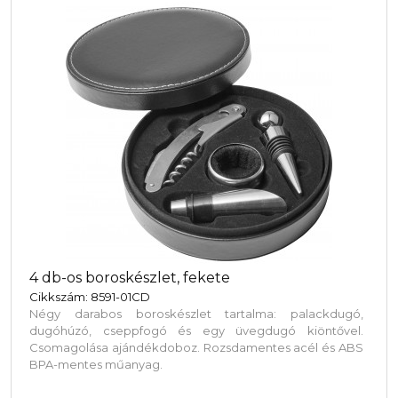
4 db-os boroskészlet, fekete
Cikkszám: 8591-01CD
Négy darabos boroskészlet tartalma: palackdugó,
dugóhúzó, cseppfogó és egy üvegdugó kiöntővel.
Csomagolása ajándékdoboz. Rozsdamentes acél és ABS
BPA-mentes műanyag.