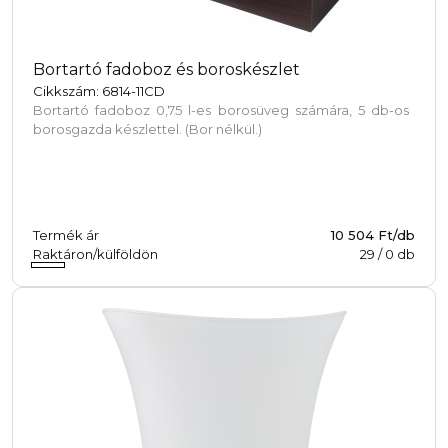
Bortartó fadoboz és boroskészlet
Cikkszám: 6814-11CD
Bortartó fadoboz 0,75 l-es borosüveg számára, 5 db-os
borosgazda készlettel. (Bor nélkül.)
Termék ár
10 504 Ft/db
Raktáron/külföldön
29
/
0
db