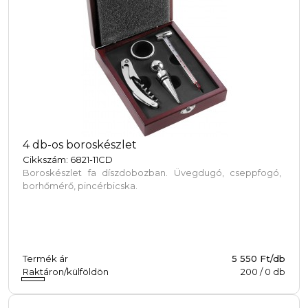
4 db-os boroskészlet
Cikkszám: 6821-11CD
Boroskészlet fa díszdobozban. Üvegdugó, cseppfogó,
borhőmérő, pincérbicska.
Termék ár
5 550 Ft/db
Raktáron/külföldön
200
/
0
db