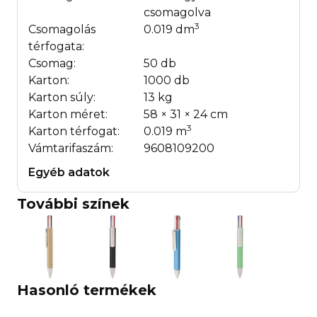
csomagolva
3
Csomagolás
0.019 dm
térfogata:
Csomag:
50 db
Karton:
1000 db
Karton súly:
13 kg
Karton méret:
58 × 31 × 24 cm
3
Karton térfogat:
0.019 m
Vámtarifaszám:
9608109200
Egyéb adatok
További színek
Hasonló termékek