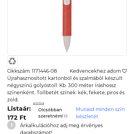
Cikkszám: 1171446-08
Kedvencekhez adom
Újrahasznosított kartonból és szalmából készült
négyszínű golyóstoll. Kb. 300 méter íráshossz
színenként. Tollbetét színek: kék, fekete, piros és
zöld.
Listaár:
Mutasd minden szín
Olcsóbban
szeretném!
készletét
172 Ft
1
Árkalkulációhoz adj meg érvényes
darabszámot!