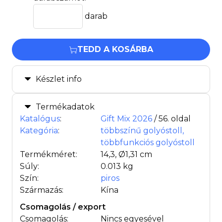
darab
TEDD A KOSÁRBA
Készlet info
Termékadatok
Katalógus
:
Gift Mix 2026
/ 56. oldal
Kategória
:
többszínű golyóstoll,
többfunkciós golyóstoll
Termékméret:
14,3, Ø1,31 cm
Súly:
0.013 kg
Szín:
piros
Származás:
Kína
Csomagolás / export
Csomagolás:
Nincs egyesével