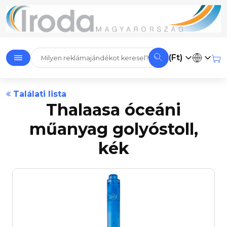
(Ft)
Találati lista
Thalaasa óceáni
műanyag golyóstoll,
kék