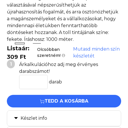
választásával népszerűsíthetjük az
újrahasznosítás fogalmát, és arra ösztönözhetjük
a magánszemélyeket és a vállalkozásokat, hogy
mindennapi életükben fenntarthatóbb
döntéseket hozzanak. A toll tintájának színe:
fekete. Íráshossz: 1000 méter.
Listaár:
Mutasd minden szín
Olcsóbban
szeretném!
készletét
309 Ft
1
Árkalkulációhoz adj meg érvényes
darabszámot!
darab
TEDD A KOSÁRBA
Készlet info