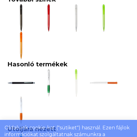
Hasonló termékek
Oldalunk cookie-kat ("sütiket") használ. Ezen fájlok
Utoljára nézett
információkat szolgáltatnak számunkra a