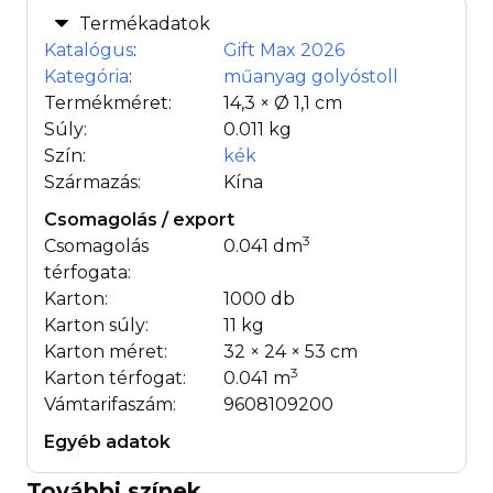
Termékadatok
Katalógus
:
Gift Max 2026
Kategória
:
műanyag golyóstoll
Termékméret:
14,3 × Ø 1,1 cm
Súly:
0.011 kg
Szín:
kék
Származás:
Kína
Csomagolás / export
3
Csomagolás
0.041 dm
térfogata:
Karton:
1000 db
Karton súly:
11 kg
Karton méret:
32 × 24 × 53 cm
3
Karton térfogat:
0.041 m
Vámtarifaszám:
9608109200
Egyéb adatok
További színek