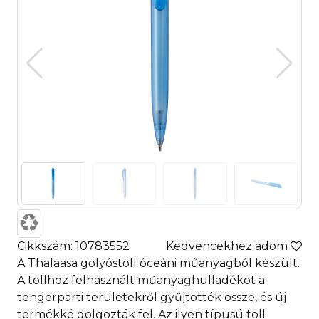
Cikkszám: 10783552
Kedvencekhez adom
A Thalaasa golyóstoll óceáni műanyagból készült.
A tollhoz felhasznált műanyaghulladékot a
tengerparti területekről gyűjtötték össze, és új
termékké dolgozták fel. Az ilyen típusú toll