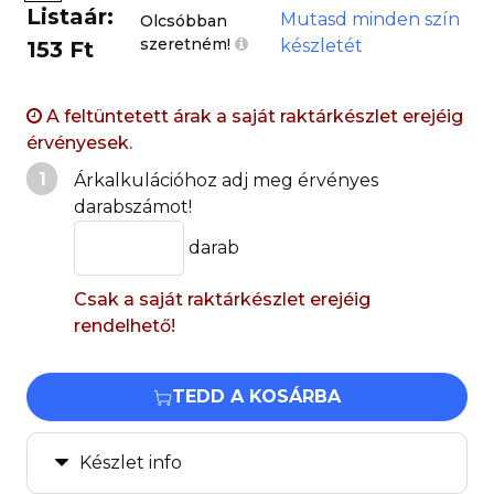
Listaár:
Mutasd minden szín
Olcsóbban
szeretném!
készletét
153 Ft
A feltüntetett árak a saját raktárkészlet erejéig
érvényesek.
1
Árkalkulációhoz adj meg érvényes
darabszámot!
darab
Csak a saját raktárkészlet erejéig
rendelhető!
TEDD A KOSÁRBA
Készlet info