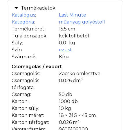
Termékadatok
Katalógus
:
Last Minute
Kategória
:
műanyag golyóstoll
Termékméret:
15,5 cm
Tulajdonságok:
kék tollbetét
Súly:
0.01 kg
Szín:
ezüst
Származás:
Kína
Csomagolás / export
Csomagolás:
Zacskó ömlesztve
3
Csomagolás
0.026 dm
térfogata:
Csomag:
50 db
Karton:
1000 db
Karton súly:
10 kg
Karton méret:
18 × 31,5 × 45 cm
3
Karton térfogat:
0.026 m
Vámtarifaszám:
9608109200