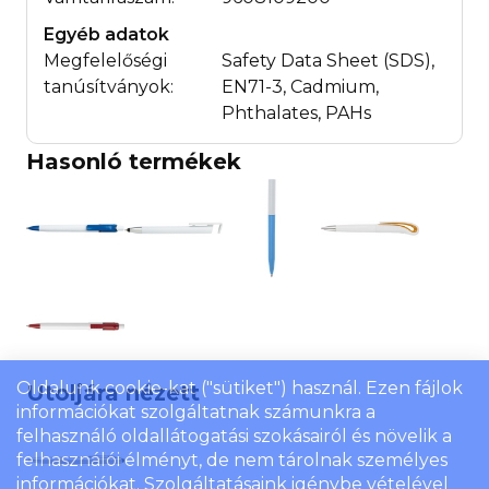
Egyéb adatok
Megfelelőségi
Safety Data Sheet (SDS),
tanúsítványok:
EN71-3, Cadmium,
Phthalates, PAHs
Hasonló termékek
Oldalunk cookie-kat ("sütiket") használ. Ezen fájlok
Utoljára nézett
információkat szolgáltatnak számunkra a
felhasználó oldallátogatási szokásairól és növelik a
felhasználói élményt, de nem tárolnak személyes
információkat. Szolgáltatásaink igénybe vételével