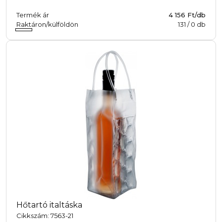
Termék ár
4 156 Ft/db
Raktáron/külföldön
131
/
0
db
Hőtartó italtáska
Cikkszám: 7563-21