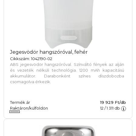
Jegesvödör hangszóróval, fehér
Cikkszám: 1042190-02
ABS jegesvödör hangszóróval. Színváltó fények az alján
és vezeték nélküli technológia. 1200 mAh kapacitású
akkumulátor. Darabonként színes díszdobozba
csomagolva érkezik.
Termék ár
19 929 Ft/db
Raktáron/külföldön
12
/
1 311
db