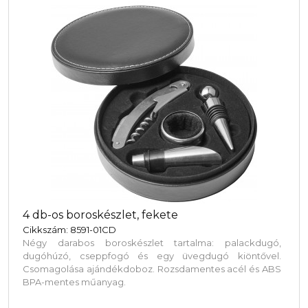
4 db-os boroskészlet, fekete
Cikkszám: 8591-01CD
Négy darabos boroskészlet tartalma: palackdugó,
dugóhúzó, cseppfogó és egy üvegdugó kiöntővel.
Csomagolása ajándékdoboz. Rozsdamentes acél és ABS
BPA-mentes műanyag.