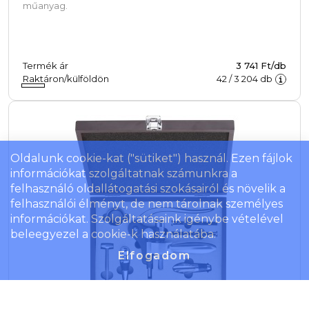
műanyag.
Termék ár
3 741 Ft/db
Raktáron/külföldön
42
/
3 204
db
Oldalunk cookie-kat ("sütiket") használ. Ezen fájlok
információkat szolgáltatnak számunkra a
felhasználó oldallátogatási szokásairól és növelik a
felhasználói élményt, de nem tárolnak személyes
információkat. Szolgáltatásaink igénybe vételével
beleegyezel a cookie-k használatába.
Elfogadom