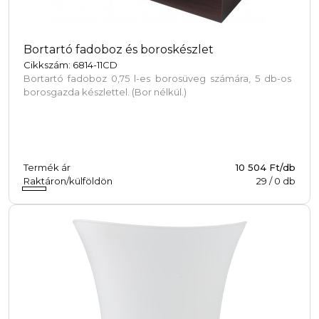
Bortartó fadoboz és boroskészlet
Cikkszám: 6814-11CD
Bortartó fadoboz 0,75 l-es borosüveg számára, 5 db-os
borosgazda készlettel. (Bor nélkül.)
Termék ár
10 504 Ft/db
Raktáron/külföldön
29
/
0
db