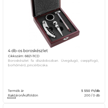
4 db-os boroskészlet
Cikkszám: 6821-11CD
Boroskészlet fa díszdobozban. Üvegdugó, cseppfogó,
borhőmérő, pincérbicska.
Termék ár
5 550 Ft/db
Raktáron/külföldön
200
/
0
db