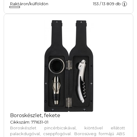
Raktáron/külföldön
153
/
13 809
db
Boroskészlet, fekete
Cikkszám: 771631-01
Boroskészlet pincérbicskával, kiöntővel ellátott
palackdugóval, cseppfogóval. Borosüveg formájú ABS