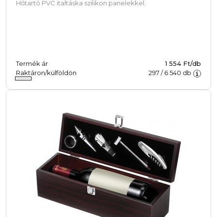
Hőtartó PVC italtáska szilikon panelekkel.
Termék ár
1 554 Ft/db
Raktáron/külföldön
297
/
6 540
db