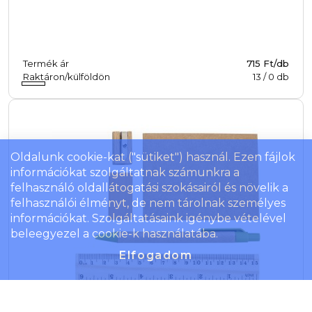
Termék ár
715 Ft/db
Raktáron/külföldön
13
/
0
db
Oldalunk cookie-kat ("sütiket") használ. Ezen fájlok
információkat szolgáltatnak számunkra a
felhasználó oldallátogatási szokásairól és növelik a
felhasználói élményt, de nem tárolnak személyes
információkat. Szolgáltatásaink igénybe vételével
beleegyezel a cookie-k használatába.
Elfogadom