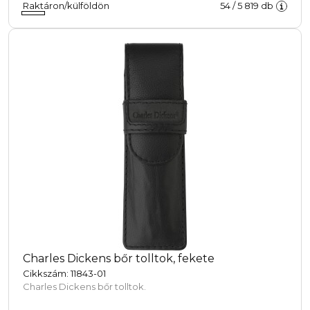
Raktáron/külföldön
54
/
5 819
db
Charles Dickens bőr tolltok, fekete
Cikkszám: 11843-01
Charles Dickens bőr tolltok.