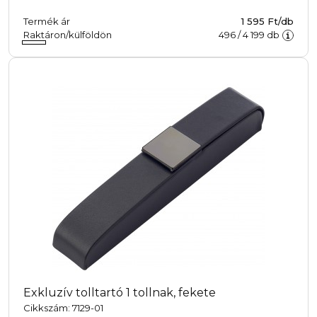
Termék ár
1 595 Ft/db
Raktáron/külföldön
496
/
4 199
db
Exkluzív tolltartó 1 tollnak, fekete
Cikkszám: 7129-01