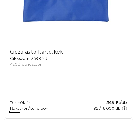
Cipzáras tolltartó, kék
Cikkszám: 3598-23
420D poliészter.
Termék ár
349 Ft/db
Raktáron/külföldön
92
/
16 000
db