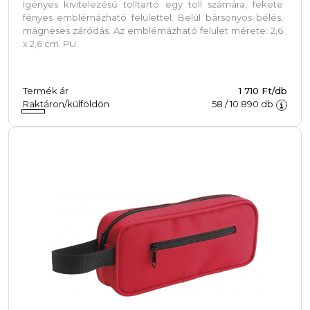
Igényes kivitelezésű tolltartó egy toll számára, fekete
fényes emblémázható felülettel. Belül bársonyos bélés,
mágneses záródás. Az emblémázható felület mérete: 2,6
x 2,6 cm. PU.
Termék ár
1 710 Ft/db
Raktáron/külföldön
58
/
10 890
db