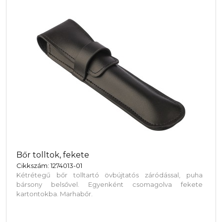
Bőr tolltok, fekete
Cikkszám: 1274013-01
Kétrétegű bőr tolltartó övbújtatós záródással, puha
bársony belsővel. Egyenként csomagolva fekete
kartontokba. Marhabőr.