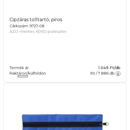
Cipzáras tolltartó, piros
Cikkszám: 9727-08
AZO-mentes, 600D poliészter.
Termék ár
1 049 Ft/db
Raktáron/külföldön
90
/
7 886
db