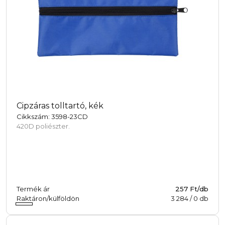
Cipzáras tolltartó, kék
Cikkszám: 3598-23CD
420D poliészter.
Termék ár
257 Ft/db
Raktáron/külföldön
3 284
/
0
db